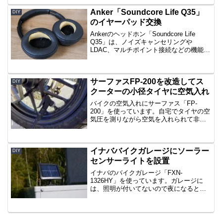
ャワーなので先端に水切り替えレバーの
取り付けができないタイプ。浄水器の設
Anker「Soundcore Life Q35」
DIY
置には、分岐...
のイヤーパッド交換
Ankerのヘッドホン「Soundcore Life
Q35」は、ノイズキャンセリングや
LDAC、マルチポイント接続などの機能を
備えながら、コストパフォーマンスが高
いと評価されているワイヤレスヘッドホ
ンです。音が聴きやすく付け心地も悪く
サーファスFP-200を改造してス
ない...
DIY
クーターの小径タイヤに空気入れ
バイクの空気入れにサーファス「FP-
200」を使っています。自宅でタイヤの空
気圧を測りながら空気を入れられて非常
に重宝してますが、小径タイヤのバイク
に空気が入れられなくて困りました。バ
ルブにヘッドを差し込むところまではで
イナババイクガレージにソーラー
きますが、レバーがホ...
DIY
センサーライトを設置
イナバのバイクガレージ「FXN-
1326HY」を使っています。ガレージに
は、照明が付いてないので夜になると中
は真っ暗です。バイクのヘッドライトの
明かりだけでは何かと不便なので照明を
設置することにしました。ネットで探し
てみたら、ソーラー充電式...