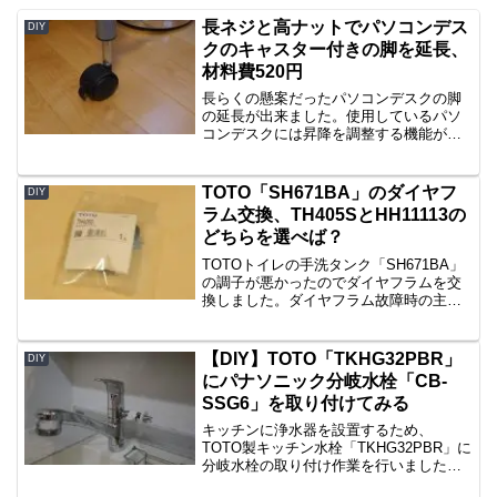
長ネジと高ナットでパソコンデス
DIY
クのキャスター付きの脚を延長、
材料費520円
長らくの懸案だったパソコンデスクの脚
の延長が出来ました。使用しているパソ
コンデスクには昇降を調整する機能がな
く、椅子の高さを机の高さに合わせると
少し低く感じ若干の使い辛さがありま
す。15年くらい使っているので今更感も
TOTO「SH671BA」のダイヤフ
DIY
ありましたが・・・。そう...
ラム交換、TH405SとHH11113の
どちらを選べば？
TOTOトイレの手洗タンク「SH671BA」
の調子が悪かったのでダイヤフラムを交
換しました。ダイヤフラム故障時の主な
症状は、タンクに水が溜まらない／溜ま
りが遅いタンク内部からシュルシュルと
音がする手洗いから水が出ないなどで
【DIY】TOTO「TKHG32PBR」
DIY
す。症状を確認した...
にパナソニック分岐水栓「CB-
SSG6」を取り付けてみる
キッチンに浄水器を設置するため、
TOTO製キッチン水栓「TKHG32PBR」に
分岐水栓の取り付け作業を行いました。
TKHG32PBRは、蛇口部分がハンドルシ