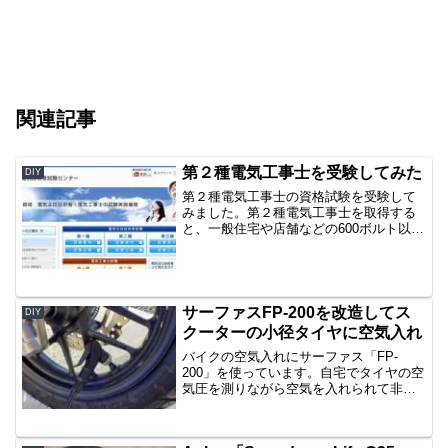
関連記事
第２種電気工事士を受験してみた
DIY
第２種電気工事士の資格試験を受験して
みました。第２種電気工事士を取得する
と、一般住宅や店舗などの600ボルト以下
で受電する設備の工事が出来るようにな
ります。仕事だけでなくDIYでも出番があ
るので資格を取得していると便利です。
受験に際しての対...
サーファスFP-200を改造してス
DIY
クーターの小径タイヤに空気入れ
バイクの空気入れにサーファス「FP-
200」を使っています。自宅でタイヤの空
気圧を測りながら空気を入れられて非常
に重宝してますが、小径タイヤのバイク
に空気が入れられなくて困りました。バ
ルブにヘッドを差し込むところまではで