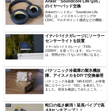
Anker「Soundcore Life Q35」
きますが、レバーがホ...
DIY
のイヤーパッド交換
Ankerのヘッドホン「Soundcore Life
Q35」は、ノイズキャンセリングや
LDAC、マルチポイント接続などの機能を
備えながら、コストパフォーマンスが高
いと評価されているワイヤレスヘッドホ
ンです。音が聴きやすく付け心地も悪く
イナババイクガレージにソーラー
ない...
DIY
センサーライトを設置
イナバのバイクガレージ「FXN-
1326HY」を使っています。ガレージに
は、照明が付いてないので夜になると中
は真っ暗です。バイクのヘッドライトの
明かりだけでは何かと不便なので照明を
設置することにしました。ネットで探し
パナソニック冷蔵庫の製氷機故
てみたら、ソーラー充電式...
DIY
障、アイスメカをDIYで交換修理
パナソニック冷蔵庫「NR-E433T」が停電
後にエラーコード「H21」を表示してい
ました。状況を確認してみたところ、製
氷皿が斜めの状態で停止していました。
パナソニックのサイトに記載されている
手順を試してみましたが、改善しなかっ
蛇口の低さ解消！延長パイプで高
たので製氷機能...
DIY
さ9センチアップ！！